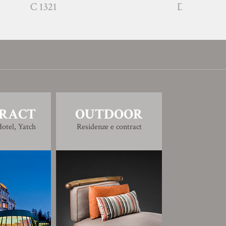
1
D 1303
RACT
OUTDOOR
otel, Yatch
Residenze e contract