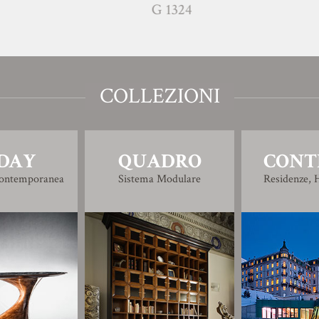
G 1324
C 132
COLLEZIONI
DAY
QUADRO
CONT
Contemporanea
Sistema Modulare
Residenze, H