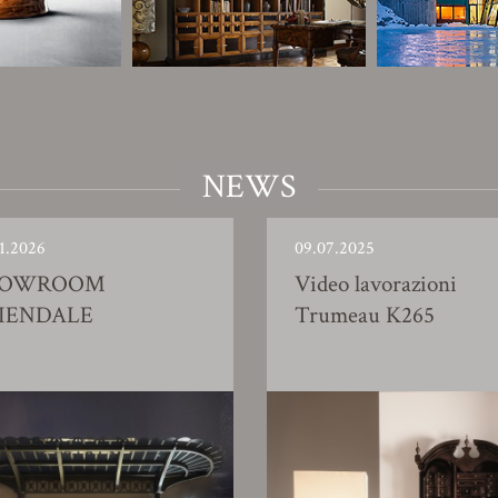
NEWS
1.2026
09.07.2025
HOWROOM
Video lavorazioni
IENDALE
Trumeau K265