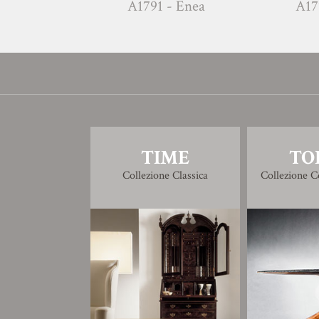
A1791 - Enea
A17
TIME
TO
Collezione Classica
Collezione 