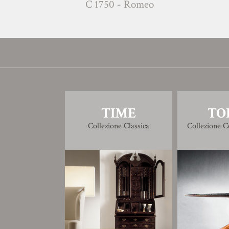
C 1750 - Romeo
C1770 R
TIME
TO
Collezione Classica
Collezione 