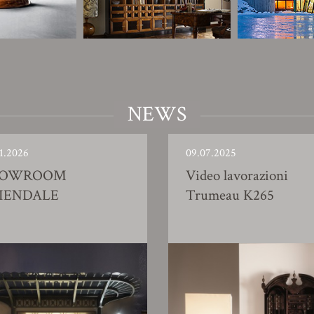
NEWS
1.2026
09.07.2025
HOWROOM
Video lavorazioni
IENDALE
Trumeau K265