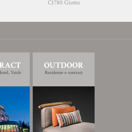
C1780 Giotto
E1782 Gine
RACT
OUTDOOR
otel, Yatch
Residenze e contract