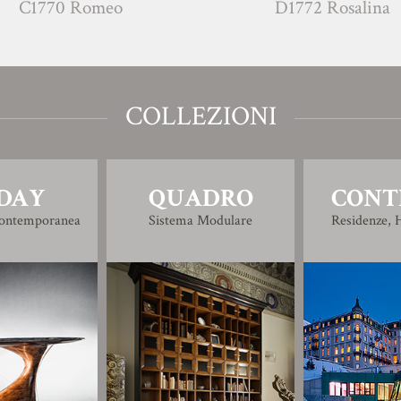
omeo
D1772 Rosalina
COLLEZIONI
DAY
QUADRO
CONT
Contemporanea
Sistema Modulare
Residenze, H