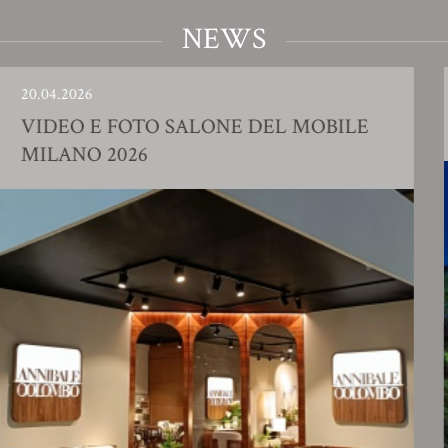
NEWS
026
23.01.20
O E FOTO SALONE DEL MOBILE
SHOW
NO 2026