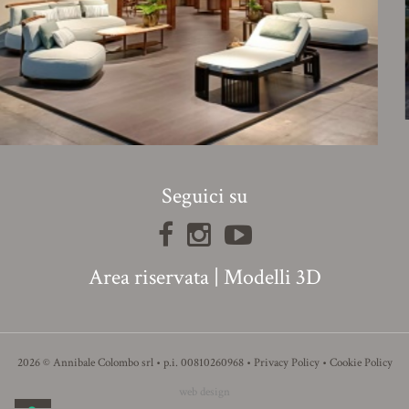
Seguici su
Area riservata
|
Modelli 3D
2026 © Annibale Colombo srl • p.i. 00810260968 •
Privacy Policy
•
Cookie Policy
web design