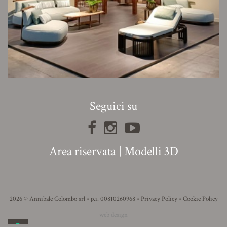
Seguici su
Area riservata
|
Modelli 3D
2026 © Annibale Colombo srl • p.i. 00810260968 •
Privacy Policy
•
Cookie Policy
web design