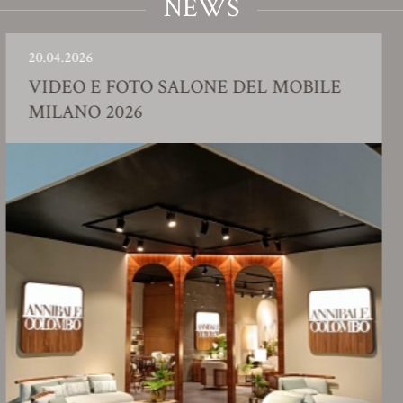
NEWS
04.2026
23.0
DEO E FOTO SALONE DEL MOBILE
SH
LANO 2026