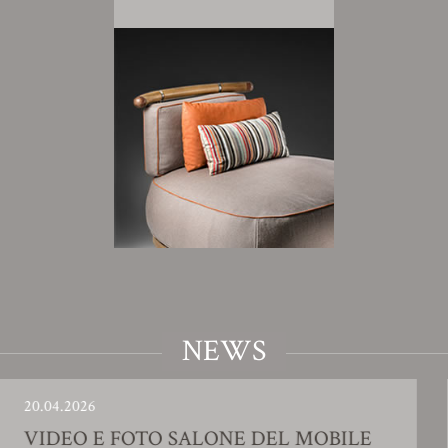
NEWS
.2026
23.01.
EO E FOTO SALONE DEL MOBILE
SHO