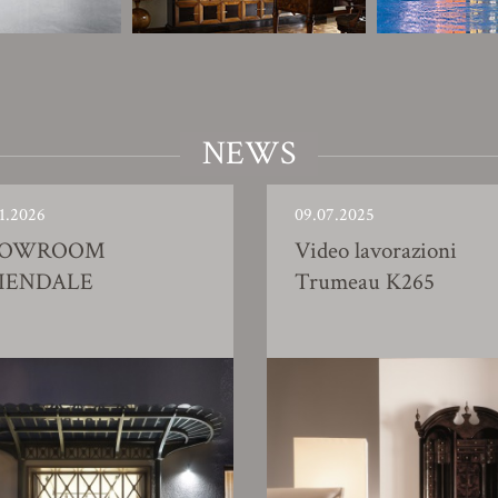
NEWS
1.2026
09.07.2025
HOWROOM
Video lavorazioni
IENDALE
Trumeau K265