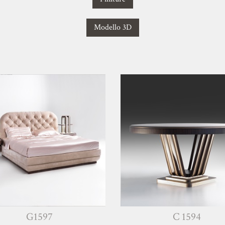
Modello 3D
G1597
C 1594