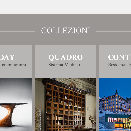
COLLEZIONI
DAY
QUADRO
CONT
Contemporanea
Sistema Modulare
Residenze, H