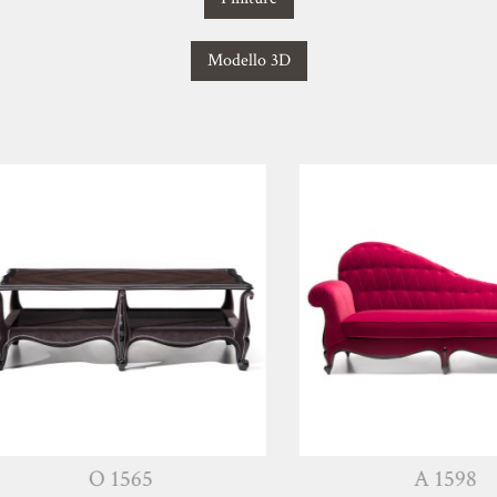
Modello 3D
O 1565
A 1598