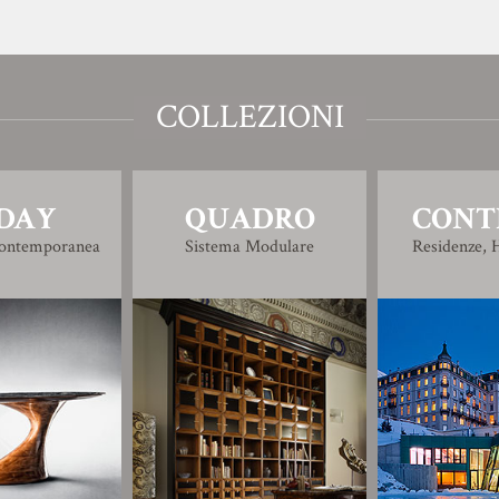
COLLEZIONI
DAY
QUADRO
CONT
Contemporanea
Sistema Modulare
Residenze, H