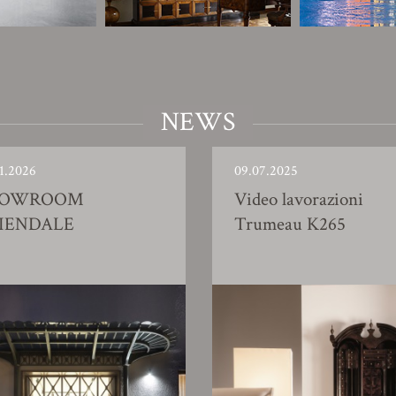
NEWS
1.2026
09.07.2025
HOWROOM
Video lavorazioni
IENDALE
Trumeau K265