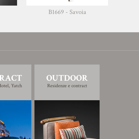
B1669 - Savoia
RACT
OUTDOOR
otel, Yatch
Residenze e contract