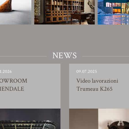
NEWS
1.2026
09.07.2025
HOWROOM
Video lavorazioni
IENDALE
Trumeau K265