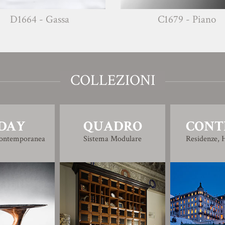
D1664 - Gassa
C1679 - Piano
COLLEZIONI
DAY
QUADRO
CONT
Contemporanea
Sistema Modulare
Residenze, H