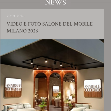
NEWS
026
23.01.2
O E FOTO SALONE DEL MOBILE
SHO
NO 2026