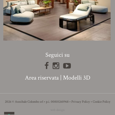
Seguici su
Area riservata
|
Modelli 3D
2026 © Annibale Colombo srl • p.i. 00810260968 •
Privacy Policy
•
Cookie Policy
web design