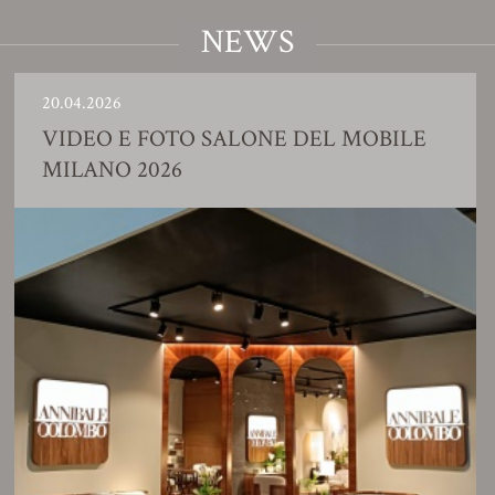
NEWS
.04.2026
23
IDEO E FOTO SALONE DEL MOBILE
S
ILANO 2026