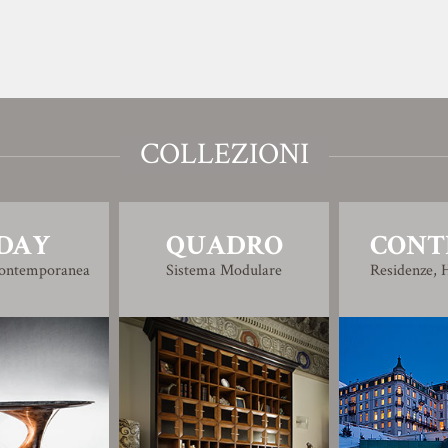
COLLEZIONI
DAY
QUADRO
CONT
Contemporanea
Sistema Modulare
Residenze, H