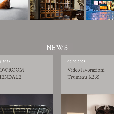
NEWS
1.2026
09.07.2025
HOWROOM
Video lavorazioni
IENDALE
Trumeau K265