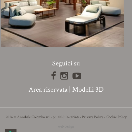
Seguici su
Area riservata
|
Modelli 3D
2026 © Annibale Colombo srl • p.i. 00810260968 •
Privacy Policy
•
Cookie Policy
web design