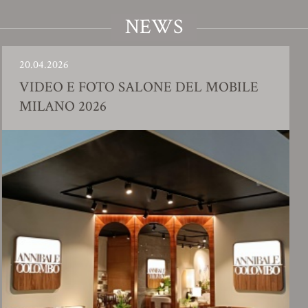
NEWS
.2026
23.01
EO E FOTO SALONE DEL MOBILE
SHO
ANO 2026