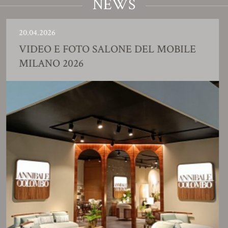
NEWS
0.04.2026
2
IDEO E FOTO SALONE DEL MOBILE
ILANO 2026