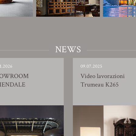
NEWS
1.2026
09.07.2025
HOWROOM
Video lavorazioni
IENDALE
Trumeau K265