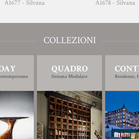
 - Silvana
A1678 - Silvana
COLLEZIONI
DAY
QUADRO
CONT
Contemporanea
Sistema Modulare
Residenze, H