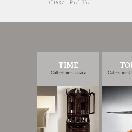
C1687 - Rodolfo
A1677
TIME
TO
Collezione Classica
Collezione 