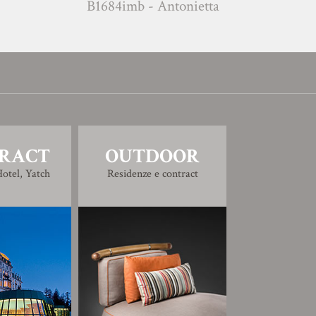
B1684imb - Antonietta
D1686 -
RACT
OUTDOOR
otel, Yatch
Residenze e contract