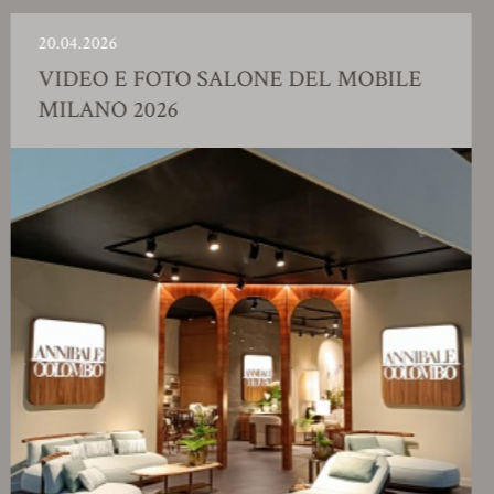
2026
23.01.2
O E FOTO SALONE DEL MOBILE
SHO
NO 2026