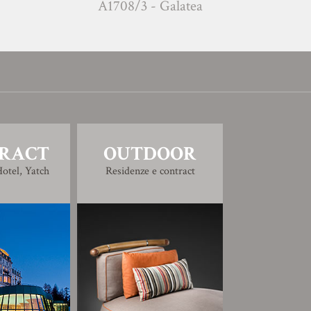
A1708/3 - Galatea
Z
RACT
OUTDOOR
otel, Yatch
Residenze e contract