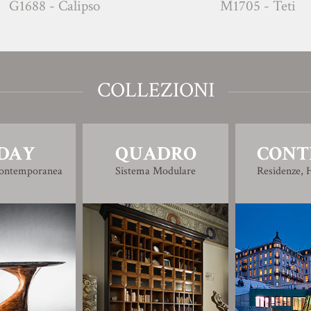
G1688 - Calipso
M1705 - Teti
COLLEZIONI
DAY
QUADRO
CONT
Contemporanea
Sistema Modulare
Residenze, H