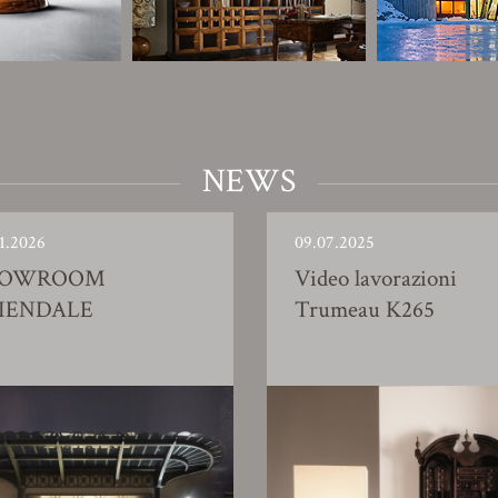
NEWS
1.2026
09.07.2025
HOWROOM
Video lavorazioni
IENDALE
Trumeau K265