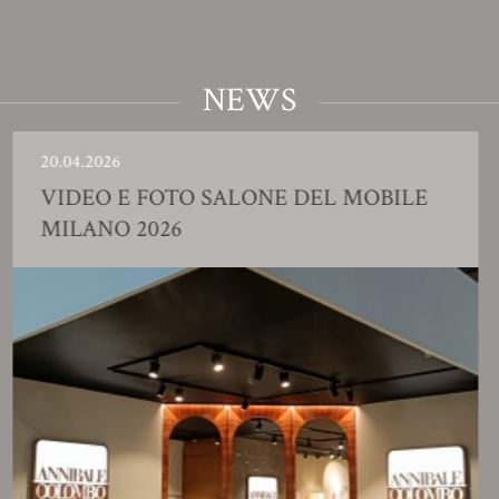
NEWS
.04.2026
23
IDEO E FOTO SALONE DEL MOBILE
S
ILANO 2026