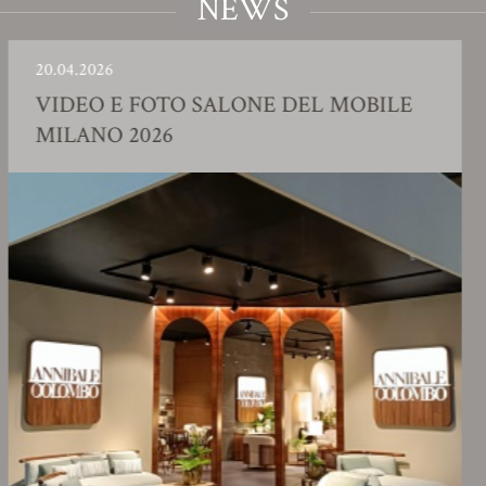
NEWS
04.2026
23.0
DEO E FOTO SALONE DEL MOBILE
SH
LANO 2026