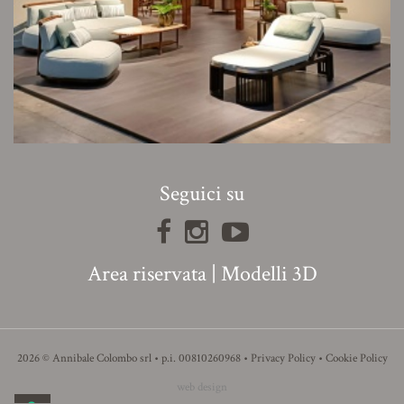
Seguici su
Area riservata
|
Modelli 3D
2026 © Annibale Colombo srl • p.i. 00810260968 •
Privacy Policy
•
Cookie Policy
web design