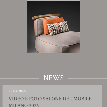
NEWS
.04.2026
23
IDEO E FOTO SALONE DEL MOBILE
S
ILANO 2026