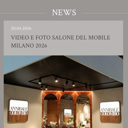
NEWS
.04.2026
23
IDEO E FOTO SALONE DEL MOBILE
S
ILANO 2026