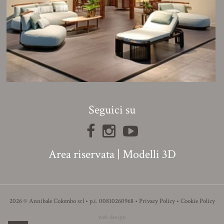
Seguici su
Area riservata
|
Modelli 3D
2026 © Annibale Colombo srl • p.i. 00810260968 •
Privacy Policy
•
Cookie Policy
web design