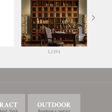
L1394
W124
RACT
OUTDOOR
otel, Yatch
Residenze e contract