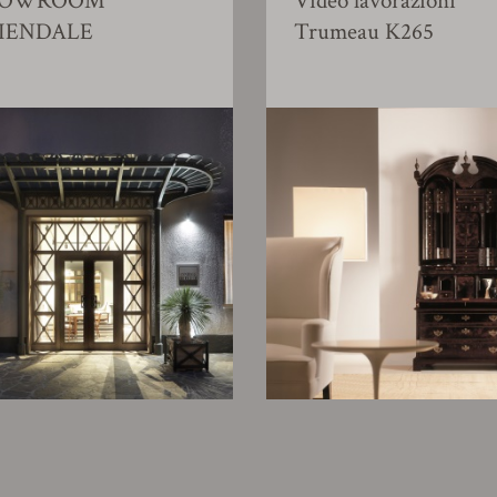
HOWROOM
Video lavorazioni
IENDALE
Trumeau K265