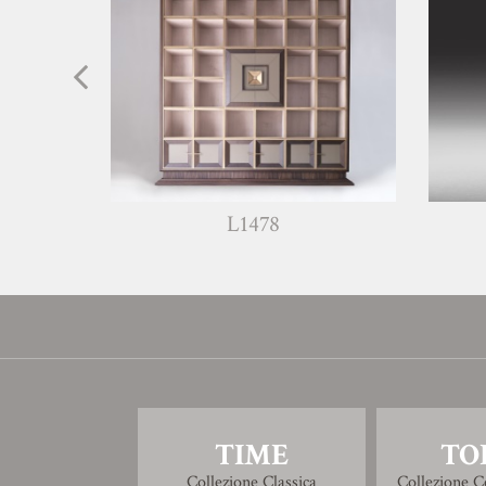
L1478
W1
TIME
TO
Collezione Classica
Collezione 