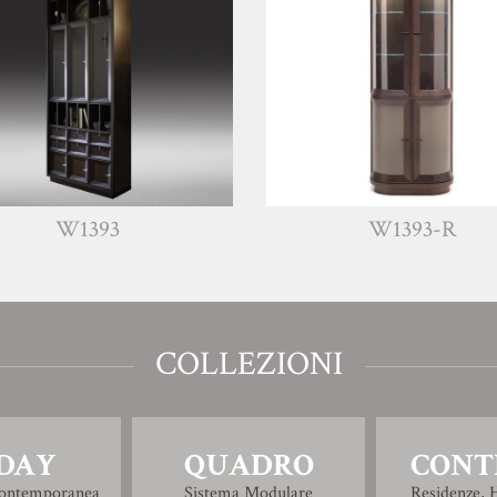
393
W1393-R
COLLEZIONI
DAY
QUADRO
CONT
Contemporanea
Sistema Modulare
Residenze, H