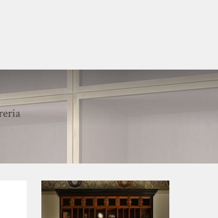
R
reria