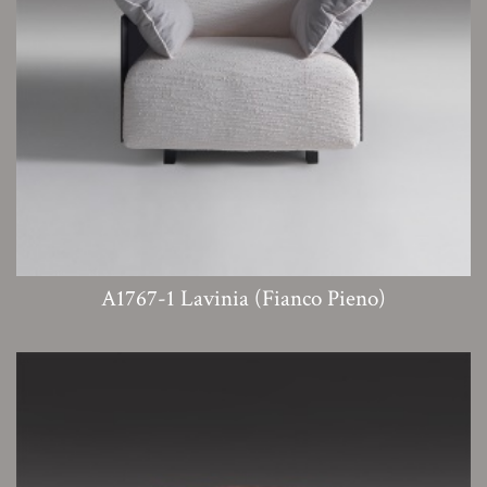
A1767-1 Lavinia (Fianco Pieno)