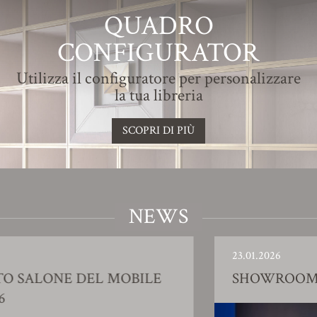
QUADRO
CONFIGURATOR
Utilizza il configuratore per personalizzare
la tua libreria
SCOPRI DI PIÙ
NEWS
23.01.2026
SHOWROOM AZIENDALE