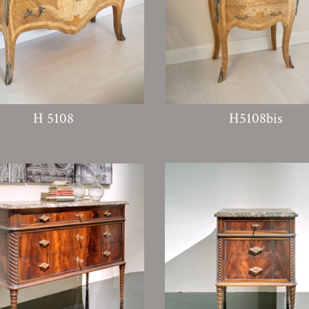
H 5108
H5108bis