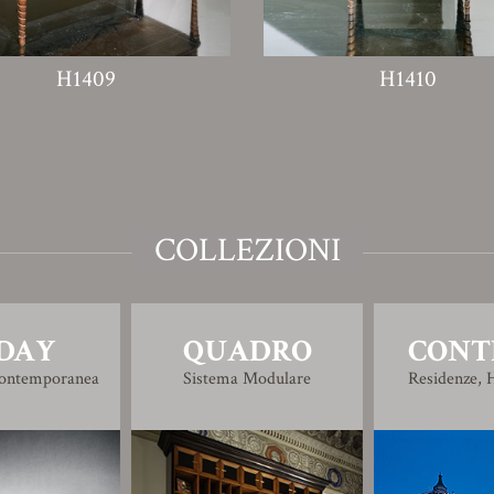
H1409
H1410
COLLEZIONI
DAY
QUADRO
CONT
Contemporanea
Sistema Modulare
Residenze, H