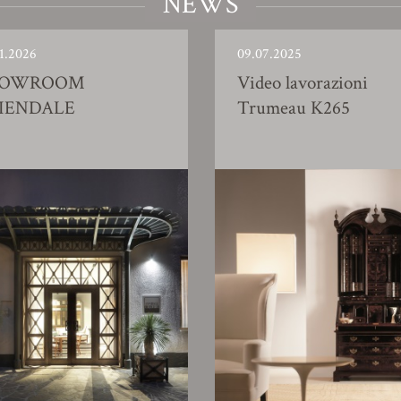
NEWS
1.2026
09.07.2025
HOWROOM
Video lavorazioni
IENDALE
Trumeau K265