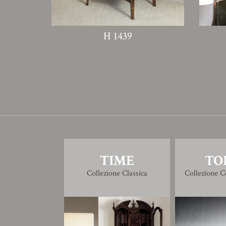
H 1439
TIME
TO
Collezione Classica
Collezione 