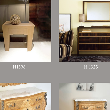
H1398
H 1325