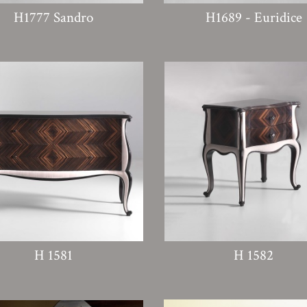
H1777 Sandro
H1689 - Euridice
H 1581
H 1582