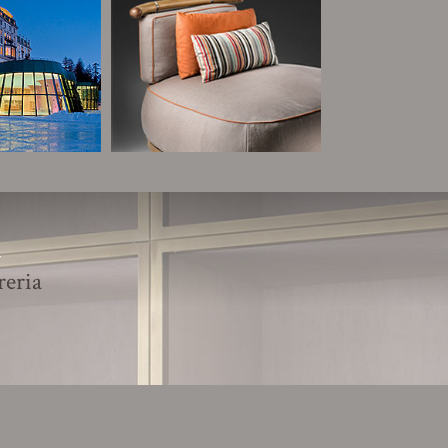
R
reria