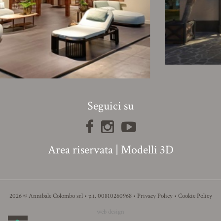
Seguici su
Area riservata
|
Modelli 3D
2026 © Annibale Colombo srl • p.i. 00810260968 •
Privacy Policy
•
Cookie Policy
web design