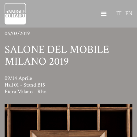
IT
EN
06/03/2019
SALONE DEL MOBILE
MILANO 2019
09/14 Aprile
Hall 01 - Stand B15
Fiera Milano - Rho