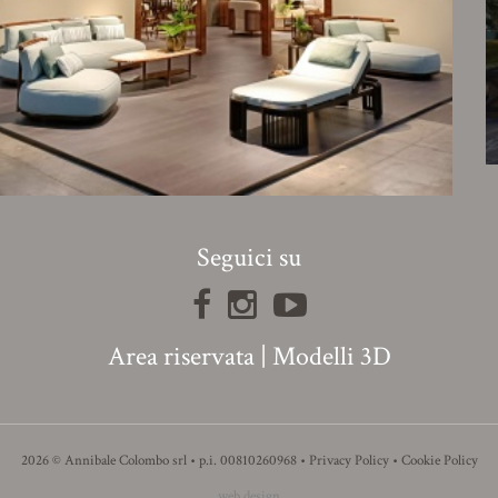
Seguici su
Area riservata
|
Modelli 3D
2026 © Annibale Colombo srl • p.i. 00810260968 •
Privacy Policy
•
Cookie Policy
web design