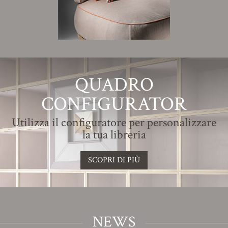
QUADRO
CONFIGURATOR
Utilizza il configuratore per personalizzare
la tua libreria
SCOPRI DI PIÙ
NEWS