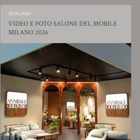
026
23.01.20
O E FOTO SALONE DEL MOBILE
SHOW
NO 2026