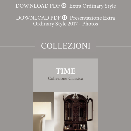
DOWNLOAD PDF
Extra Ordinary Style
DOWNLOAD PDF
Presentazione Extra
Ordinary Style 2017 - Photos
COLLEZIONI
TIME
Collezione Classica