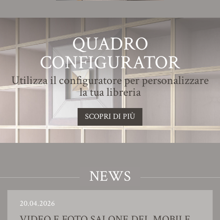
QUADRO
CONFIGURATOR
Utilizza il configuratore per personalizzare
la tua libreria
SCOPRI DI PIÙ
NEWS
20.04.2026
VIDEO E FOTO SALONE DEL MOBILE