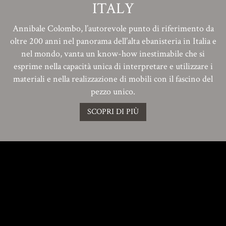
ITALY
Annibale Colombo, l’autorevole punto di riferimento da
oltre 200 anni nel panorama dell’alta ebanisteria in Italia e
nel mondo, vanta un know-how inestimabile che si
esprime nella capacità unica di interpretare e utilizzare i
materiali e nella realizzazione di mobili con il fascino del
pezzo unico.
SCOPRI DI PIÙ